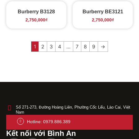
Burberry B3128
Burberry BE3121
2,750,000
₫
2,750,000
₫
1
2
3
4
…
7
8
9
→
Số 271-273, Đường Hoàng Liên, Phường Cốc Lếu, Lào Cai, Việt
Nam
Hotline: 0979.886.389
Kết nối với Bình An