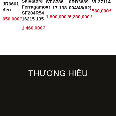
Salvatore
ST-8786
0RB3689
VL27114_
JR6601
Ferragamo
51 17-138
004/48(62)
đen
560,000
₫
SF204R54
1,800,000
₫
6,280,000
₫
650,000
₫
16215 135
1,460,000
₫
THƯƠNG HIỆU