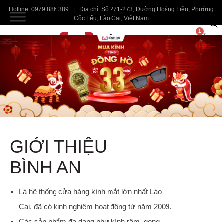
Hotline: 0979.886.389 | Địa chỉ: Số 271-273, Đường Hoàng Liên, Phường
Cốc Lếu, Lào Cai, Việt Nam
1
GIỚI THIỆU
BÌNH AN
Là hệ thống cửa hàng kính mắt lớn nhất Lào
Cai, đã có kinh nghiệm hoạt động từ năm 2009.
Các sản phẩm đa dạng như kính râm, gọng