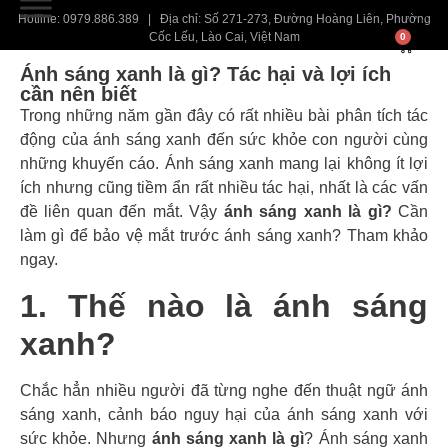
Hotline: 0979.886.389 | Địa chỉ: Số 271-273, Đường Hoàng Liên, Phường
Cốc Lếu, Lào Cai, Việt Nam
0
Ánh sáng xanh là gì? Tác hại và lợi ích
cần nên biết
Trong những năm gần đây có rất nhiều bài phân tích tác
động của ánh sáng xanh đến sức khỏe con người cùng
những khuyến cáo. Ánh sáng xanh mang lại không ít lợi
ích nhưng cũng tiềm ẩn rất nhiều tác hại, nhất là các vấn
đề liên quan đến mắt. Vậy
ánh sáng xanh là gì?
Cần
làm gì để bảo vệ mắt trước ánh sáng xanh? Tham khảo
ngay.
1. Thế nào là ánh sáng
xanh?
Chắc hẳn nhiều người đã từng nghe đến thuật ngữ ánh
sáng xanh, cảnh báo nguy hại của ánh sáng xanh với
sức khỏe. Nhưng
ánh sáng xanh là gì
? Ánh sáng xanh