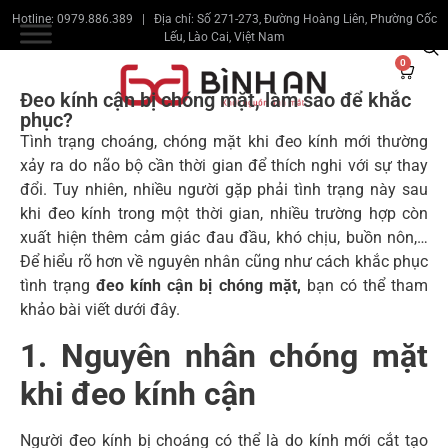
Hotline: 0979.886.389 | Địa chỉ: Số 271-273, Đường Hoàng Liên, Phường Cốc
Lếu, Lào Cai, Việt Nam
0
Đeo kính cận bị chóng mặt, làm sao để khắc
phục?
Tình trạng choáng, chóng mặt khi đeo kính mới thường
xảy ra do não bộ cần thời gian để thích nghi với sự thay
đổi. Tuy nhiên, nhiều người gặp phải tình trạng này sau
khi đeo kính trong một thời gian, nhiều trường hợp còn
xuất hiện thêm cảm giác đau đầu, khó chịu, buồn nôn,…
Để hiểu rõ hơn về nguyên nhân cũng như cách khắc phục
tình trạng
đeo kính cận bị chóng mặt,
bạn có thể tham
khảo bài viết dưới đây.
1. Nguyên nhân chóng mặt
khi đeo kính cận
Người đeo kính bị choáng có thể là do kính mới cắt tạo