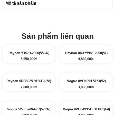
Mô tả sản phẩm
Sản phẩm liên quan
Rayban 5342D-2000(55CN)
Rayban 0RX5598F 2000(51)
3,950,000
₫
4,860,000
₫
Rayban 0RB3025 9196G4(58)
Vogue 0VO4094 5154(52)
7,080,000
₫
3,060,000
₫
Vogue 5270S-W44/87(57CN)
Vogue 0VO5499SD 303869(64)