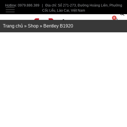
Hotline: 0979.886.389 | Địa chỉ: Số 271-273, Đường Hoàng Liên, Phường
Cốc Lếu, Lào Cai, Việt Nam
0
Trang chủ
»
Shop
»
Bentley B1920