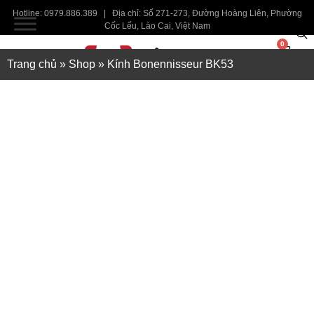
Hotline: 0979.886.389 | Địa chỉ: Số 271-273, Đường Hoàng Liên, Phường
Cốc Lếu, Lào Cai, Việt Nam
0
Trang chủ
»
Shop
»
Kính Bonennisseur BK53