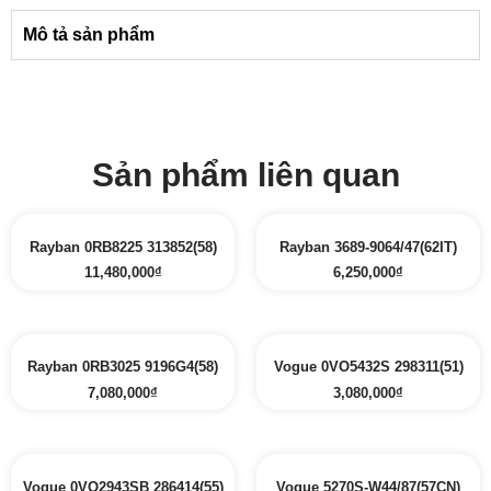
Mô tả sản phẩm
Sản phẩm liên quan
Rayban 0RB8225 313852(58)
Rayban 3689-9064/47(62IT)
11,480,000
₫
6,250,000
₫
Rayban 0RB3025 9196G4(58)
Vogue 0VO5432S 298311(51)
7,080,000
₫
3,080,000
₫
Vogue 0VO2943SB 286414(55)
Vogue 5270S-W44/87(57CN)