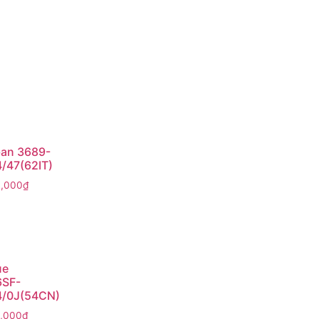
an 3689-
/47(62IT)
0,000
₫
ue
6SF-
/0J(54CN)
0,000
₫