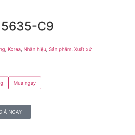
a 5635-C9
ng
,
Korea
,
Nhãn hiệu
,
Sản phẩm
,
Xuất xứ
ng
Mua ngay
GIÁ NGAY