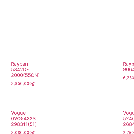
Rayban
Rayb
5342D-
9064
2000(55CN)
6,25
3,950,000
₫
Vogue
Vog
0VO5432S
524
298311(51)
2684
3,080,000
₫
2,75