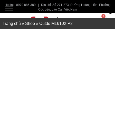
Hotline: 0979.886.389 | Địa chỉ: Số 271-273, Đường Hoàng Liên, Phường
Cốc Lếu, Lào Cai, Việt Nam
0
Trang chủ
»
Shop
»
Outdo ML6102-P2