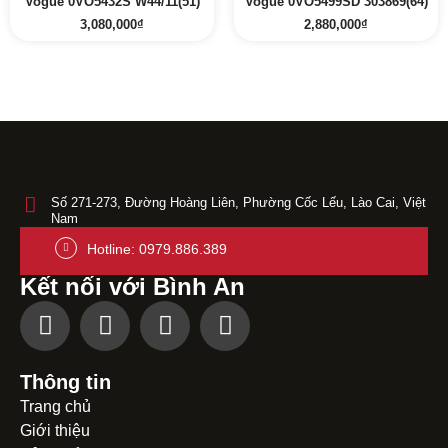
Vogue 0VO5432S W44/11(51)
Vogue 0VO5499SD 303869(64)
3,080,000
₫
2,880,000
₫
Số 271-273, Đường Hoàng Liên, Phường Cốc Lếu, Lào Cai, Việt
Nam
Hotline: 0979.886.389
Kết nối với Bình An
Thông tin
Trang chủ
Giới thiệu