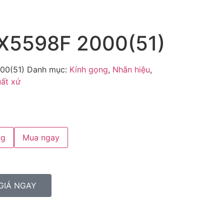
X5598F 2000(51)
00(51)
Danh mục:
Kính gọng
,
Nhãn hiệu
,
ất xứ
ng
Mua ngay
GIÁ NGAY