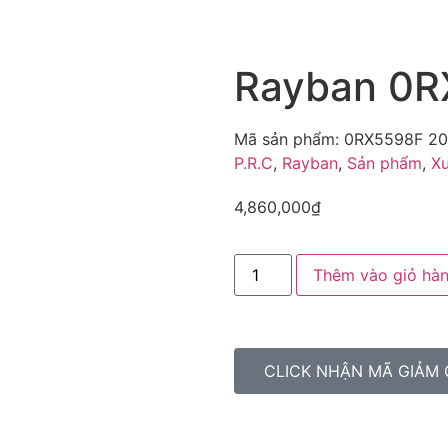
Rayban 0R
Mã sản phẩm:
0RX5598F 20
P.R.C
,
Rayban
,
Sản phẩm
,
Xu
4,860,000
₫
Thêm vào giỏ hà
CLICK NHẬN MÃ GIẢM 