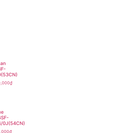
ban
F-
0(53CN)
0,000
₫
ue
6SF-
/0J(54CN)
0,000
₫