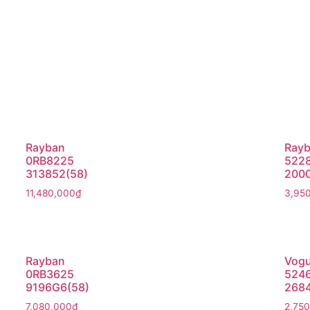
Rayban
Ray
0RB8225
5228
313852(58)
200
11,480,000
₫
3,95
Rayban
Vog
0RB3625
524
9196G6(58)
2684
7,080,000
₫
2,75