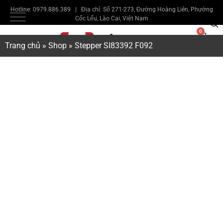
Hotline: 0979.886.389 | Địa chỉ: Số 271-273, Đường Hoàng Liên, Phường
Cốc Lếu, Lào Cai, Việt Nam
0
Trang chủ
»
Shop
»
Stepper SI83392 F092