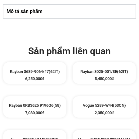
Mô tả sản phẩm
Sản phẩm liên quan
Rayban 3689-9064/47(62IT)
Rayban 3025-001/3E(62IT)
6,250,000
₫
5,450,000
₫
Rayban 0RB3625 9196G6(58)
Vogue 5289-W44(53CN)
7,080,000
₫
2,350,000
₫