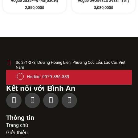
Vogue 2835F-W44S(53CN)
Vogue 0VO5432S 298311(51)
2,850,000
₫
3,080,000
₫
Số 271-273, Đường Hoàng Liên, Phường Cốc Lếu, Lào Cai, Việt
Nam
Hotline: 0979.886.389
Kết nối với Bình An
Thông tin
Trang chủ
Giới thiệu