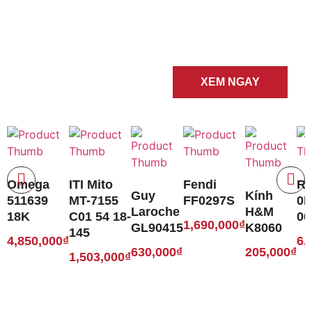
KÍNH
MÁT
XEM NGAY
Omega
ITI Mito
Fendi
Ra
Guy
Kính
511639
MT-7155
FF0297S
0R
Laroche
H&M
18K
C01 54 18-
00
1,690,000
₫
GL90415
K8060
145
4,850,000
₫
6,
630,000
₫
205,000
₫
1,503,000
₫