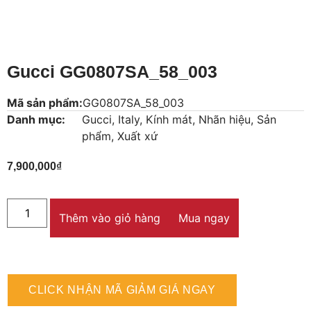
Gucci GG0807SA_58_003
Mã sản phẩm:
GG0807SA_58_003
Danh mục:
Gucci
,
Italy
,
Kính mát
,
Nhãn hiệu
,
Sản
phẩm
,
Xuất xứ
7,900,000
₫
Thêm vào giỏ hàng
Mua ngay
CLICK NHẬN MÃ GIẢM GIÁ NGAY