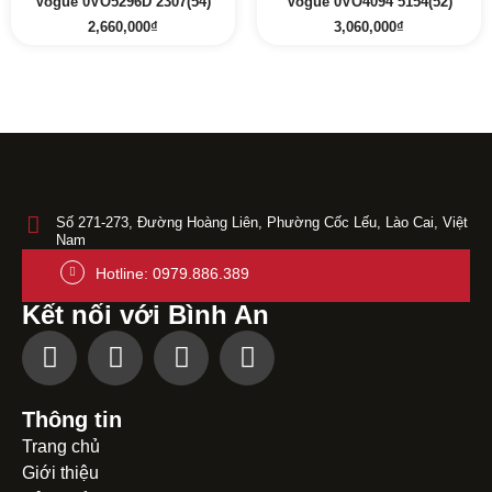
Vogue 0VO5296D 2307(54)
Vogue 0VO4094 5154(52)
2,660,000
₫
3,060,000
₫
Số 271-273, Đường Hoàng Liên, Phường Cốc Lếu, Lào Cai, Việt
Nam
Hotline: 0979.886.389
Kết nối với Bình An
Thông tin
Trang chủ
Giới thiệu