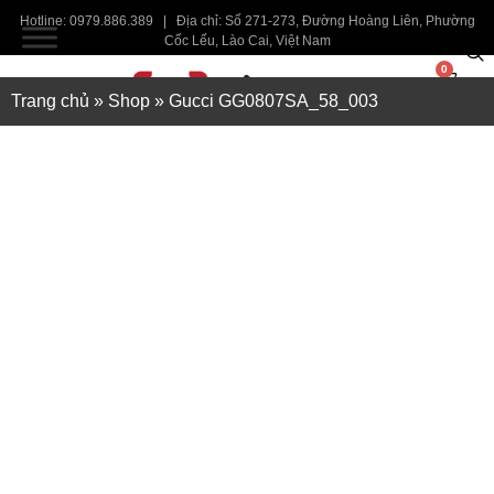
Hotline: 0979.886.389 | Địa chỉ: Số 271-273, Đường Hoàng Liên, Phường
Cốc Lếu, Lào Cai, Việt Nam
0
Trang chủ
»
Shop
»
Gucci GG0807SA_58_003