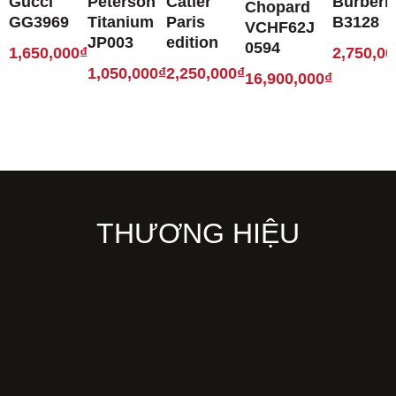
Gucci
Peterson
Catier
Burberr
Chopard
GG3969
Titanium
Paris
B3128
VCHF62J
JP003
edition
0594
1,650,000
₫
2,750,00
1,050,000
₫
2,250,000
₫
16,900,000
₫
THƯƠNG HIỆU