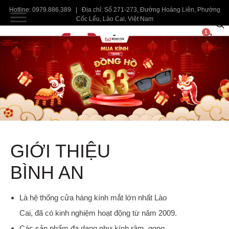
Hotline: 0979.886.389 | Địa chỉ: Số 271-273, Đường Hoàng Liên, Phường
Cốc Lếu, Lào Cai, Việt Nam
1
GIỚI THIỆU
BÌNH AN
Là hệ thống cửa hàng kính mắt lớn nhất Lào
Cai, đã có kinh nghiệm hoạt động từ năm 2009.
Các sản phẩm đa dạng như kính râm, gọng