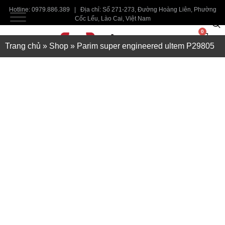
Hotline: 0979.886.389 | Địa chỉ: Số 271-273, Đường Hoàng Liên, Phường
Cốc Lếu, Lào Cai, Việt Nam
0
Trang chủ
»
Shop
»
Parim super engineered ultem P29805