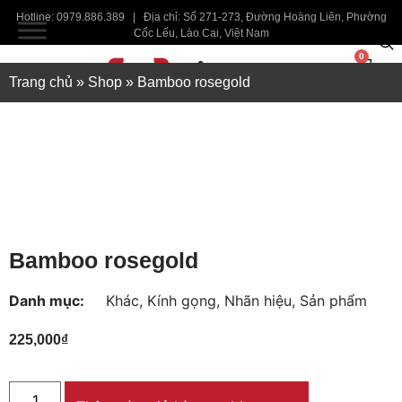
Hotline: 0979.886.389 | Địa chỉ: Số 271-273, Đường Hoàng Liên, Phường
Cốc Lếu, Lào Cai, Việt Nam
0
Trang chủ
»
Shop
»
Bamboo rosegold
Bamboo rosegold
Danh mục:
Khác
,
Kính gọng
,
Nhãn hiệu
,
Sản phẩm
225,000
₫