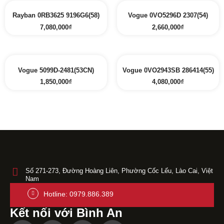
Rayban 0RB3625 9196G6(58)
Vogue 0VO5296D 2307(54)
7,080,000
₫
2,660,000
₫
Vogue 5099D-2481(53CN)
Vogue 0VO2943SB 286414(55)
1,850,000
₫
4,080,000
₫
Số 271-273, Đường Hoàng Liên, Phường Cốc Lếu, Lào Cai, Việt
Nam
Hotline: 0979.886.389
Kết nối với Bình An