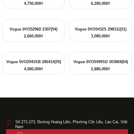
4,750,000
₫
6,280,000
₫
Vogue 0VO5296D 2307(54)
Vogue 0VO5432S 298311(51)
2,660,000
₫
3,080,000
₫
Vogue 0VO2943SB 286414(55)
Vogue 0VO5499SD 303869(64)
4,080,000
₫
2,880,000
₫
Số 271-273, Đường Hoàng Liên, Phường Cốc Lếu, Lào Cai, Việt
Nam