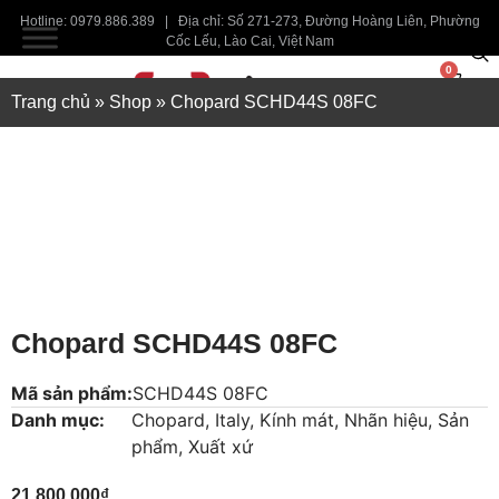
Hotline: 0979.886.389 | Địa chỉ: Số 271-273, Đường Hoàng Liên, Phường
Cốc Lếu, Lào Cai, Việt Nam
0
Trang chủ
»
Shop
»
Chopard SCHD44S 08FC
Chopard SCHD44S 08FC
Mã sản phẩm:
SCHD44S 08FC
Danh mục:
Chopard
,
Italy
,
Kính mát
,
Nhãn hiệu
,
Sản
phẩm
,
Xuất xứ
21,800,000
₫