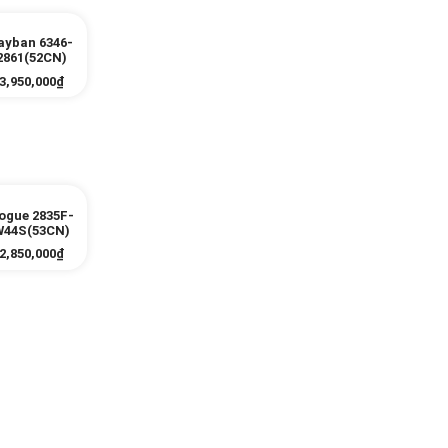
ayban 6346-
2861(52CN)
3,950,000
₫
ogue 2835F-
W44S(53CN)
2,850,000
₫