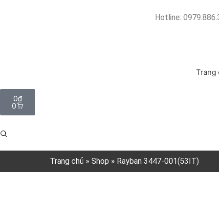
Hotline: 0979.886
Trang
0
₫
0
Trang chủ
»
Shop
»
Rayban 3447-001(53IT)