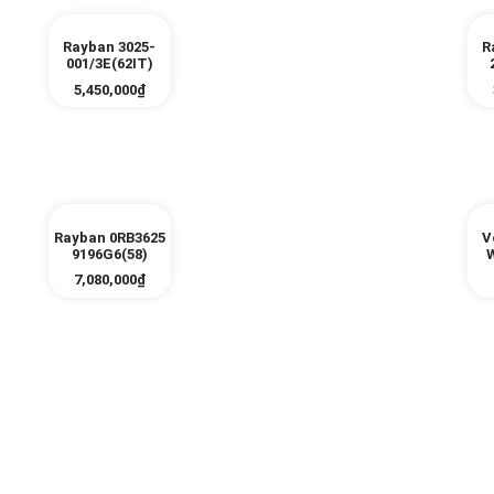
Rayban 3025-
R
001/3E(62IT)
5,450,000
₫
Rayban 0RB3625
V
9196G6(58)
7,080,000
₫