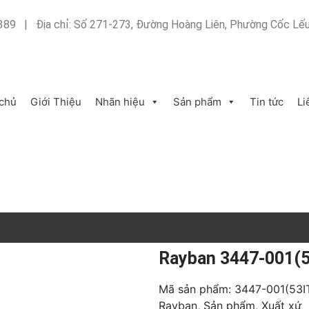
.389 | Địa chỉ: Số 271-273, Đường Hoàng Liên, Phường Cốc Lếu,
 chủ
Giới Thiệu
Nhãn hiệu
Sản phẩm
Tin tức
Li
Rayban 3447-001(5
Mã sản phẩm:
3447-001(53I
Rayban
,
Sản phẩm
,
Xuất xứ