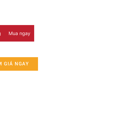
g
Mua ngay
M GIÁ NGAY