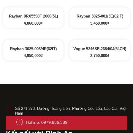
Rayban 0RX5598F 2000(51)
Rayban 3025-001/3E(62IT)
4,860,000
₫
5,450,000
₫
Rayban 3025-003/4R(62IT)
Vogue 5246SF-2684/0J(54CN)
4,950,000
₫
2,750,000
₫
Số 271-273, Đường Hoàng Liên, Phường Cốc Lếu, Lào Cai, Việt
Nam
Hotline: 0979.886.389