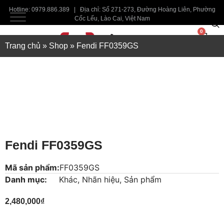
Hotline: 0979.886.389 | Địa chỉ: Số 271-273, Đường Hoàng Liên, Phường
Cốc Lếu, Lào Cai, Việt Nam
0
Trang chủ
»
Shop
»
Fendi FF0359GS
Fendi FF0359GS
Mã sản phẩm:
FF0359GS
Danh mục:
Khác
,
Nhãn hiệu
,
Sản phẩm
2,480,000
₫