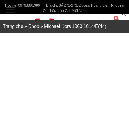
Hotline: 0979.886.389 | Địa chỉ: Số 271-273, Đường Hoàng Liên, Phường
Cốc Lếu, Lào Cai, Việt Nam
0
Trang chủ
»
Shop
»
Michael Kors 1063 1014/E(44)