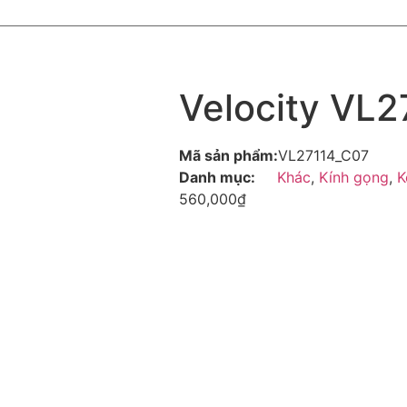
Velocity VL
Mã sản phẩm:
VL27114_C07
Danh mục:
Khác
,
Kính gọng
,
K
560,000
₫