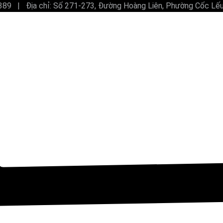
.389 | Địa chỉ: Số 271-273, Đường Hoàng Liên, Phường Cốc Lếu,